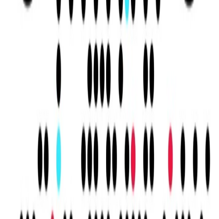
曼谷，邦坤天区
1
卧室
1
浴室
20.07 ตร.ม.
居住面积
-
土地面积
房源描述
类型：套房/公寓
土地面积：-